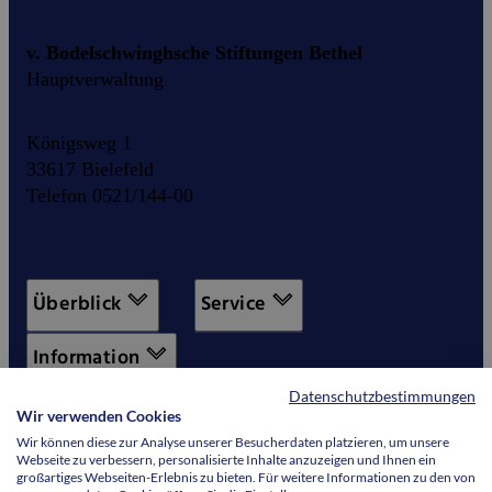
v. Bodelschwinghsche Stiftungen Bethel
Hauptverwaltung
Königsweg 1
33617 Bielefeld
Telefon 0521/144-00
Überblick
Service
Information
Datenschutzbestimmungen
Wir verwenden Cookies
Wir können diese zur Analyse unserer Besucherdaten platzieren, um unsere
Webseite zu verbessern, personalisierte Inhalte anzuzeigen und Ihnen ein
großartiges Webseiten-Erlebnis zu bieten. Für weitere Informationen zu den von