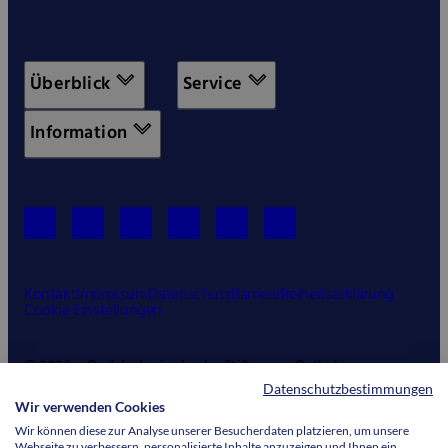
Überblick
Service
Information
Kontakt
Impressum
Datenschutz
Barrierefreiheitserklärung
Cookie Einstellungen
© 2026 v. Bodelschwinghsche Stiftungen Bethel
Datenschutzbestimmungen
Wir verwenden Cookies
Wir können diese zur Analyse unserer Besucherdaten platzieren, um unsere
Webseite zu verbessern, personalisierte Inhalte anzuzeigen und Ihnen ein