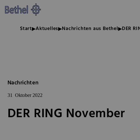
Zum Hauptinhalt springen
Zur Fußzeile springen
Bethel - DER RING November
Start
Aktuelles
Nachrichten aus Bethel
DER RI
Nachrichten
31
Oktober 2022
DER RING November