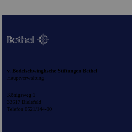
v. Bodelschwinghsche Stiftungen Bethel
Hauptverwaltung
Königsweg 1
33617 Bielefeld
Telefon 0521/144-00