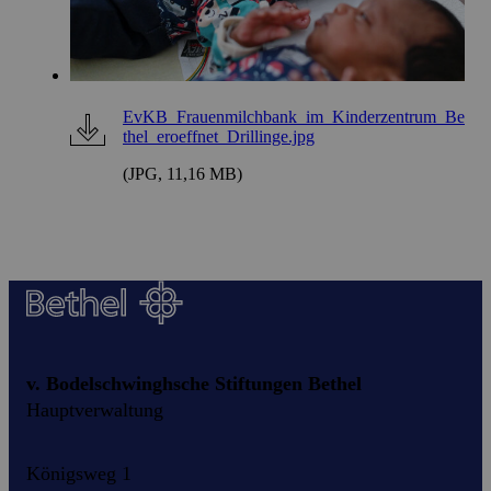
EvKB_Frauenmilchbank_im_Kinderzentrum_Be
thel_eroeffnet_Drillinge.jpg
(JPG, 11,16 MB)
v. Bodelschwinghsche Stiftungen Bethel
Hauptverwaltung
Königsweg 1