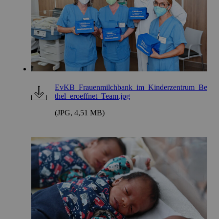
EvKB_Frauenmilchbank_im_Kinderzentrum_Be
thel_eroeffnet_Team.jpg
(JPG, 4,51 MB)