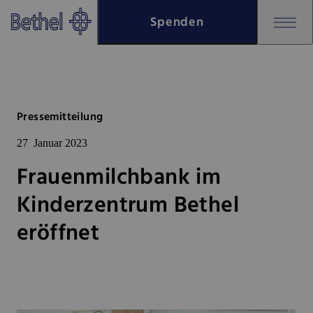
Zum Hauptinhalt springen
Spenden
Zur Fußzeile springen
Bethel - Frauenmilchbank im K
Pressemitteilung
27
Januar 2023
Frauenmilchbank im
Kinderzentrum Bethel
eröffnet