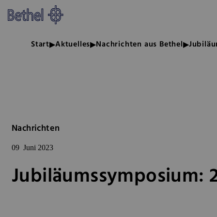
Zum Hauptinhalt springen
Zur Fußzeile springen
Bethel - Jubiläumssymposium: 2
Start
Aktuelles
Nachrichten aus Bethel
Jubiläu
Nachrichten
09
Juni 2023
Jubiläumssymposium: 25