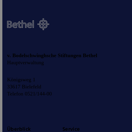
v. Bodelschwinghsche Stiftungen Bethel
Hauptverwaltung
Königsweg 1
33617 Bielefeld
Telefon 0521/144-00
Überblick
Service