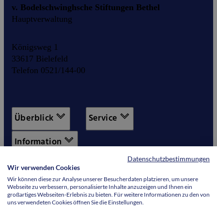
v. Bodelschwinghsche Stiftungen Bethel
Hauptverwaltung
Königsweg 1
33617 Bielefeld
Telefon 0521/144-00
Überblick
Service
Information
Datenschutzbestimmungen
Wir verwenden Cookies
Wir können diese zur Analyse unserer Besucherdaten platzieren, um unsere
Webseite zu verbessern, personalisierte Inhalte anzuzeigen und Ihnen ein
großartiges Webseiten-Erlebnis zu bieten. Für weitere Informationen zu den von
uns verwendeten Cookies öffnen Sie die Einstellungen.