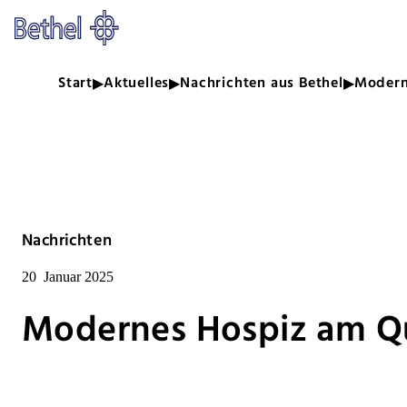
Zum Hauptinhalt springen
Zur Fußzeile springen
Bethel - Modernes Hospiz am Q
Start
Aktuelles
Nachrichten aus Bethel
Modern
Nachrichten
20
Januar 2025
Modernes Hospiz am Q