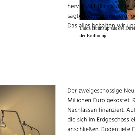
hervor. Mit Blick auf die 
sagte sie: „Die Erinneru
Das alles behalten wir u
Linda Bulthaup aus der Direk
der Eröffnung.
Der zweigeschossige Neu
Millionen Euro gekostet.
Nachlässen finanziert. A
die sich im Erdgeschoss 
anschließen. Bodentiefe F