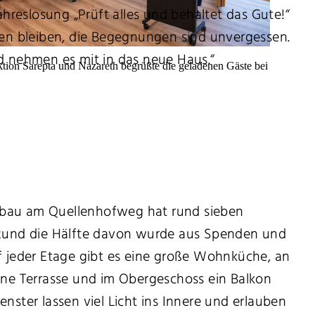
Jahreslosung „Prüft alles und behaltet das Gute!“
ngen bleiben, die Begegnungen sind unvergessen.
nd nehmen es mit in das neue Haus.“
tion Sarepta und Nazareth begrüßte die geladenen Gäste bei
bau am Quellenhofweg hat rund sieben
 Rund die Hälfte davon wurde aus Spenden und
uf jeder Etage gibt es eine große Wohnküche, an
eine Terrasse und im Obergeschoss ein Balkon
enster lassen viel Licht ins Innere und erlauben