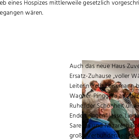
rieb eines Hospizes mittlerweile gesetzlich vorgesch
ngegangen wären.
Auch das neue Haus Zuve
Ersatz-Zuhause „voller W
Leiterin Yeliz Leisemann 
Wagner-Pinggéra aus dem
Ruhe, der Schönheit und 
Ende bringen“ lasse. Lind
Sarepta und Nazareth hob
große Verbundenheit der 