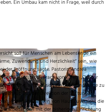
rieben. Ein Umbau kam nicht in Frage, weil durch
rsicht soll für Menschen am Lebensende ein
ärme, Zuwendung und Herzlichkeit“ sein, wie
bei der Eröffnung sagte. Pastorin Andrea
 Bethel-Vorstand sprach von einem „Ort der
der Rettung, an dem sich ein Leben in Würde zu
a Bulthaup aus der Direktion der Stiftungen
 als ehemalige Leiterin von Haus Zuversicht die
Mitarbeitenden mit der bisherigen Einrichtung