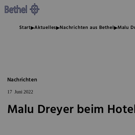
Zum Hauptinhalt springen
Zur Fußzeile springen
Bethel - Malu Dreyer beim Hote
Start
Aktuelles
Nachrichten aus Bethel
Malu Dr
Nachrichten
17
Juni 2022
Malu Dreyer beim Hotel