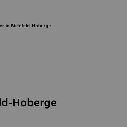
feld-Hoberge
ier in Bielefeld-Hoberge
feld-Hoberge