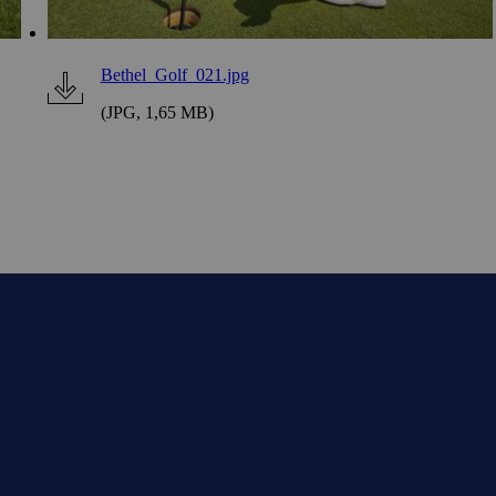
Bethel_Golf_021.jpg
(JPG, 1,65 MB)