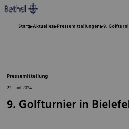
Zum Hauptinhalt springen
Zur Fußzeile springen
Bethel - 9. Golfturnier in Biele
Start
Aktuelles
Pressemitteilungen
9. Golfturn
Pressemitteilung
27
Juni 2024
9. Golfturnier in Biele