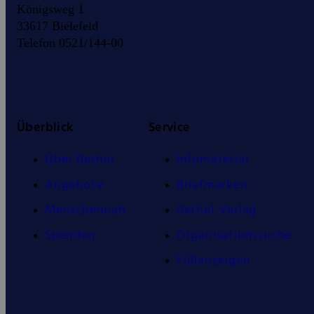
Königsweg 1
33617 Bielefeld
Telefon 0521/144-00
Überblick
Service
Über Bethel
Infomaterial
Angebote
Briefmarken
Menschennah
Bethel-Verlag
Spenden
Organisationssuche
Füllanzeigen