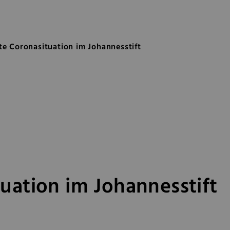
uation im Johannesstift
e Coronasituation im Johannesstift
ation im Johannesstift