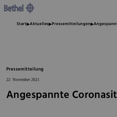
Zum Hauptinhalt springen
Zur Fußzeile springen
Bethel - Angespannte Coronasit
Start
Aktuelles
Pressemitteilungen
Angespannt
Pressemitteilung
22
November 2021
Angespannte Coronasitu