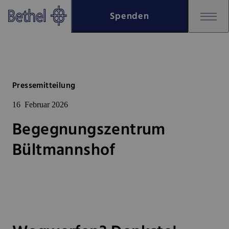
Zum Hauptinhalt springen
Spenden
Zur Fußzeile springen
Bethel - Begegnungszentrum B
Pressemitteilung
16
Februar 2026
Begegnungszentrum
Bültmannshof