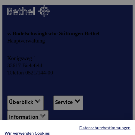
v. Bodelschwinghsche Stiftungen Bethel
Hauptverwaltung
Königsweg 1
33617 Bielefeld
Telefon 0521/144-00
Überblick
Service
Information
Datenschutzbestimmungen
Wir verwenden Cookies