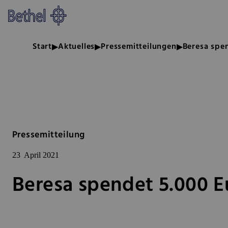
Zum Hauptinhalt springen
Zur Fußzeile springen
Bethel - Beresa spendet 5.000 E
Start
Aktuelles
Pressemitteilungen
Beresa spe
Pressemitteilung
23
April 2021
Beresa spendet 5.000 E