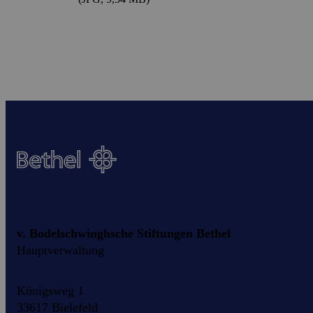
v. Bodelschwinghsche Stiftungen Bethel
Hauptverwaltung
Königsweg 1
33617 Bielefeld