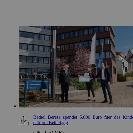
Bethel_Beresa_spendet_5.000_Euro_fuer_das_Kind
entrum_Bethel.jpg
(JPG, 9,54 MB)