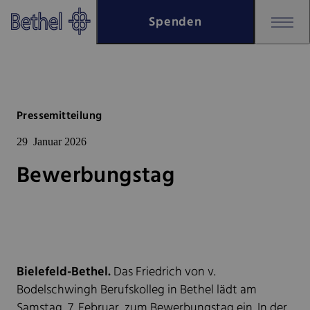
Zum Hauptinhalt springen
Spenden
Zur Fußzeile springen
Bethel - Bewerbungstag
Pressemitteilung
29
Januar 2026
Bewerbungstag
Bielefeld-Bethel.
Das Friedrich von v.
Bodelschwingh Berufskolleg in Bethel lädt am
Samstag, 7. Februar, zum Bewerbungstag ein. In der