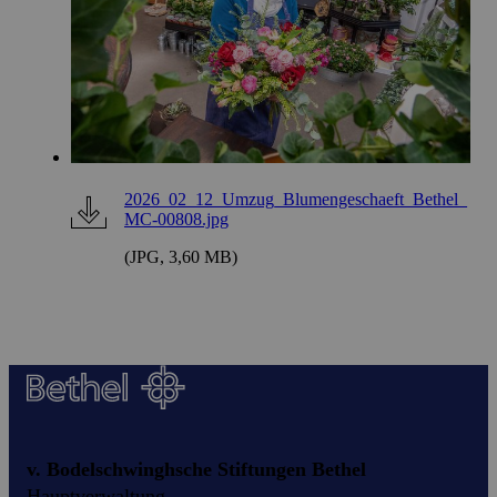
2026_02_12_Umzug_Blumengeschaeft_Bethel_
MC-00808.jpg
(JPG, 3,60 MB)
v. Bodelschwinghsche Stiftungen Bethel
Hauptverwaltung