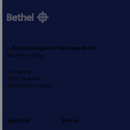
v. Bodelschwinghsche Stiftungen Bethel
Hauptverwaltung
Königsweg 1
33617 Bielefeld
Telefon 0521/144-00
Überblick
Service