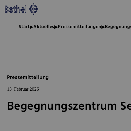
Zum Hauptinhalt springen
Zur Fußzeile springen
Bethel - Begegnungszentrum Se
Start
Aktuelles
Pressemitteilungen
Begegnung
Pressemitteilung
13
Februar 2026
Begegnungszentrum S