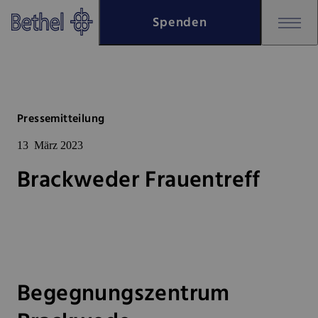
Zum Hauptinhalt springen
Spenden
Zur Fußzeile springen
Bethel - Brackweder Frauentref
Pressemitteilung
13
März 2023
Brackweder Frauentreff
Begegnungszentrum