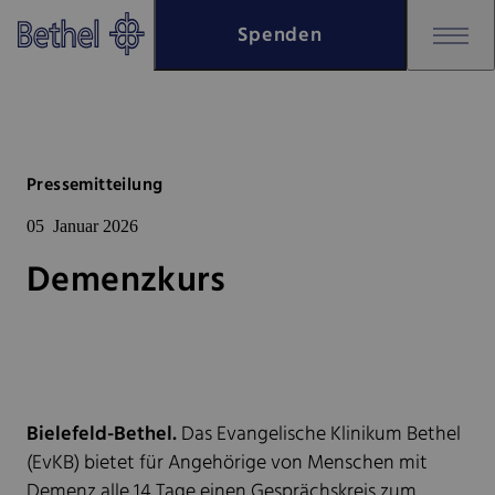
Zum Hauptinhalt springen
Spenden
Zur Fußzeile springen
Bethel - Demenzkurs
Pressemitteilung
05
Januar 2026
Demenzkurs
Bielefeld-Bethel.
Das Evangelische Klinikum Bethel
(EvKB) bietet für Angehörige von Menschen mit
Demenz alle 14 Tage einen Gesprächskreis zum