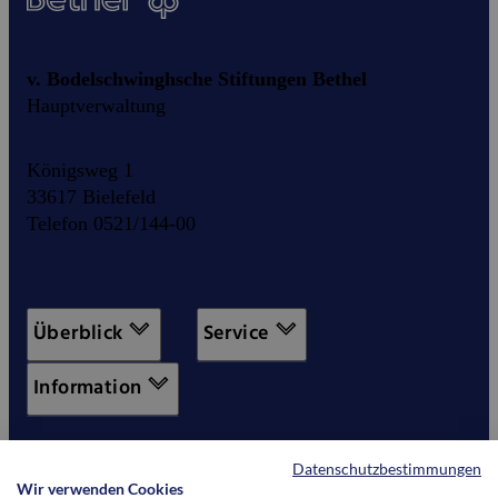
v. Bodelschwinghsche Stiftungen Bethel
Hauptverwaltung
Königsweg 1
33617 Bielefeld
Telefon 0521/144-00
Überblick
Service
Information
Datenschutzbestimmungen
Wir verwenden Cookies