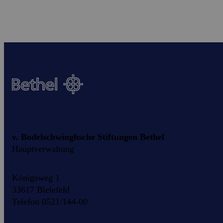
v. Bodelschwinghsche Stiftungen Bethel
Hauptverwaltung
Königsweg 1
33617 Bielefeld
Telefon 0521/144-00