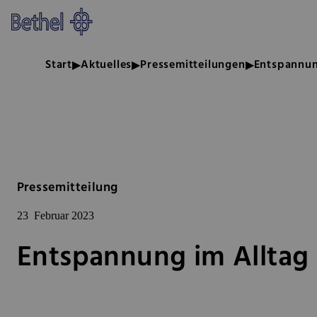
Zum Hauptinhalt springen
Zur Fußzeile springen
Bethel - Entspannung im Alltag
Start
Aktuelles
Pressemitteilungen
Entspannun
Pressemitteilung
23
Februar 2023
Entspannung im Alltag