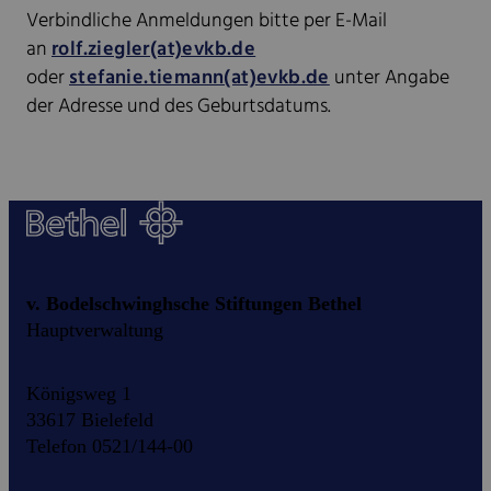
Verbindliche Anmeldungen bitte per E-Mail
an
rolf.ziegler(at)evkb.de
oder
stefanie.tiemann(at)evkb.de
unter Angabe
der Adresse und des Geburtsdatums.
v. Bodelschwinghsche Stiftungen Bethel
Hauptverwaltung
Königsweg 1
33617 Bielefeld
Telefon 0521/144-00