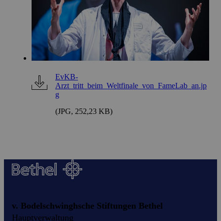
EvKB-
Arzt_tritt_beim_Weltfinale_von_FameLab_an.jp
g
(JPG, 252,23 KB)
v. Bodelschwinghsche Stiftungen Bethel
Hauptverwaltung