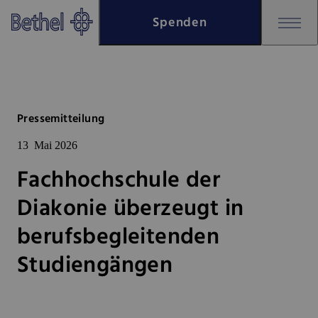
Zum Hauptinhalt springen
Spenden
Zur Fußzeile springen
Bethel - Fachhochschule der Di
Pressemitteilung
13
Mai 2026
Fachhochschule der
Diakonie überzeugt in
berufsbegleitenden
Studiengängen