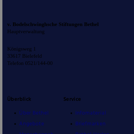
v. Bodelschwinghsche Stiftungen Bethel
Hauptverwaltung
Königsweg 1
33617 Bielefeld
Telefon 0521/144-00
Überblick
Service
Über Bethel
Infomaterial
Angebote
Briefmarken