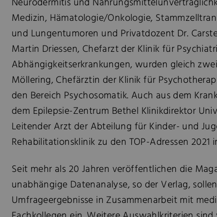
Neurodermitis und Nahrungsmittelunverträglichkei
Medizin, Hämatologie/Onkologie, Stammzelltransp
und Lungentumoren und Privatdozent Dr. Carsten 
Martin Driessen, Chefarzt der Klinik für Psychiat
Abhängigkeitserkrankungen, wurden gleich zwei 
Möllering, Chefärztin der Klinik für Psychothera
den Bereich Psychosomatik. Auch aus dem Krank
dem Epilepsie-Zentrum Bethel Klinikdirektor Univ.-
Leitender Arzt der Abteilung für Kinder- und Juge
Rehabilitationsklinik zu den TOP-Adressen 2021 i
Seit mehr als 20 Jahren veröffentlichen die Ma
unabhängige Datenanalyse, so der Verlag, sollen
Umfrageergebnisse in Zusammenarbeit mit mediz
Fachkollegen ein. Weitere Auswahlkriterien sind 