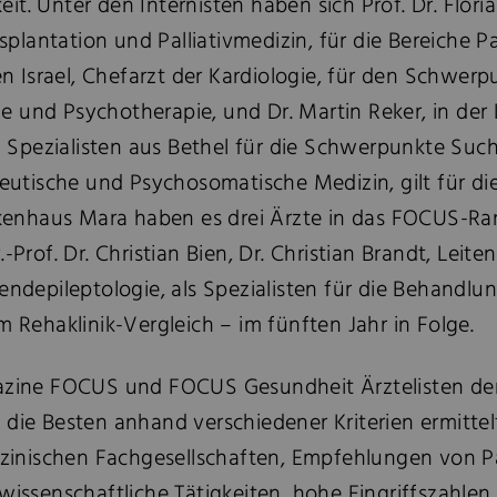
t. Unter den Internisten haben sich Prof. Dr. Floria
lantation und Palliativmedizin, für die Bereiche P
Israel, Chefarzt der Kardiologie, für den Schwerpu
rie und Psychotherapie, und Dr. Martin Reker, in der 
Spezialisten aus Bethel für die Schwerpunkte Suc
peutische und Psychosomatische Medizin, gilt für di
enhaus Mara haben es drei Ärzte in das FOCUS-Rank
Prof. Dr. Christian Bien, Dr. Christian Brandt, Leite
ndepileptologie, als Spezialisten für die Behandlun
m Rehaklinik-Vergleich – im fünften Jahr in Folge.
gazine FOCUS und FOCUS Gesundheit Ärztelisten de
 die Besten anhand verschiedener Kriterien ermitt
inischen Fachgesellschaften, Empfehlungen von P
wissenschaftliche Tätigkeiten, hohe Eingriffszahlen