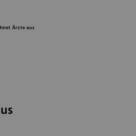
aus
hnet Ärzte aus
aus