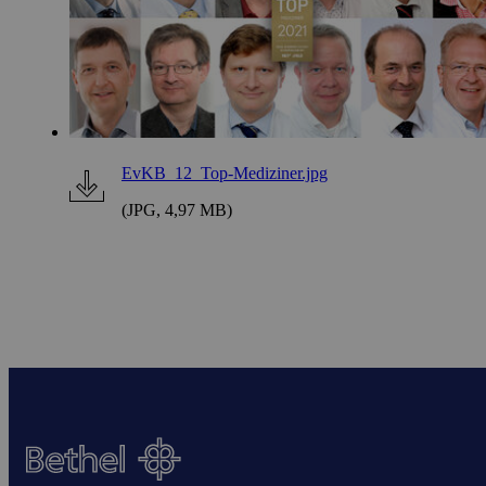
EvKB_12_Top-Mediziner.jpg
(JPG, 4,97 MB)