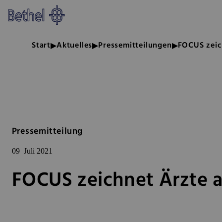
Zum Hauptinhalt springen
Zur Fußzeile springen
Bethel - FOCUS zeichnet Ärzte 
Start
Aktuelles
Pressemitteilungen
FOCUS zeic
Pressemitteilung
09
Juli 2021
FOCUS zeichnet Ärzte 