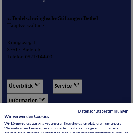
v. Bodelschwinghsche Stiftungen Bethel
Hauptverwaltung
Königsweg 1
33617 Bielefeld
Telefon 0521/144-00
Überblick
Service
Information
Datenschutzbestimmungen
Wir verwenden Cookies
Wir können diese zur Analyse unserer Besucherdaten platzieren, um unsere
Webseite zu verbessern, personalisierte Inhalte anzuzeigen und Ihnen ein
großartiges Webseiten-Erlebnis zu bieten. Für weitere Informationen zu den von