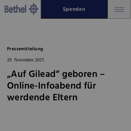
Zum Hauptinhalt springen
Spenden
Zur Fußzeile springen
Bethel - „Auf Gilead“ geboren 
Pressemitteilung
20
November 2025
„Auf Gilead“ geboren –
Online-Infoabend für
werdende Eltern