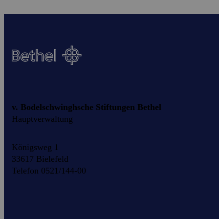
v. Bodelschwinghsche Stiftungen Bethel
Hauptverwaltung
Königsweg 1
33617 Bielefeld
Telefon 0521/144-00