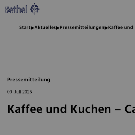
Zum Hauptinhalt springen
Zur Fußzeile springen
Bethel - Kaffee und Kuchen – C
Start
Aktuelles
Pressemitteilungen
Kaffee und 
Pressemitteilung
09
Juli 2025
Kaffee und Kuchen – Ca