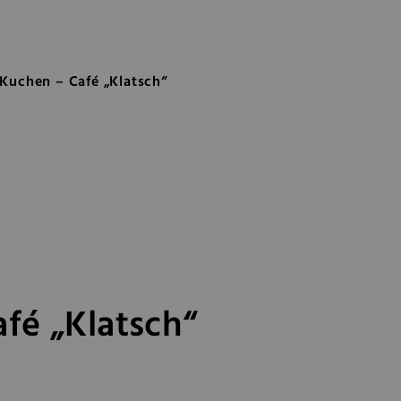
afé „Klatsch“
Kuchen – Café „Klatsch“
fé „Klatsch“