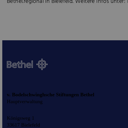
Bethel.regional in Bielefeld. Weitere Infos unter:
v. Bodelschwinghsche Stiftungen Bethel
Hauptverwaltung
Königsweg 1
33617 Bielefeld