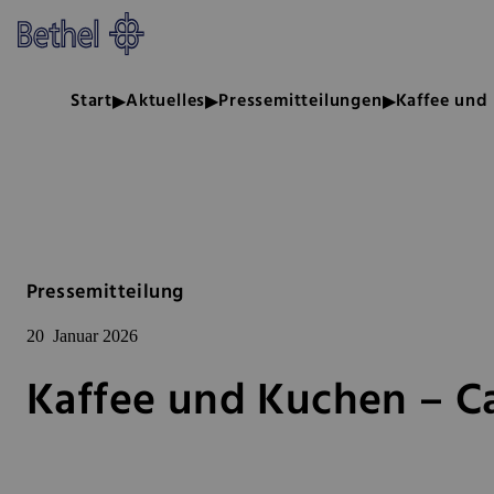
Zum Hauptinhalt springen
Zur Fußzeile springen
Bethel - Kaffee und Kuchen – C
Start
Aktuelles
Pressemitteilungen
Kaffee und 
Pressemitteilung
20
Januar 2026
Kaffee und Kuchen – Ca