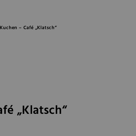
afé „Klatsch“
Kuchen – Café „Klatsch“
fé „Klatsch“