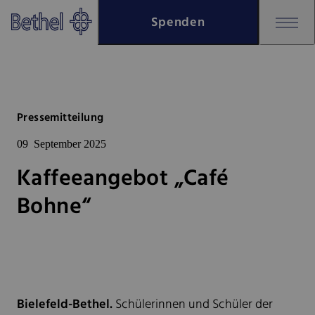
Zum Hauptinhalt springen
Spenden
Zur Fußzeile springen
Bethel - Kaffeeangebot „Café B
Pressemitteilung
09
September 2025
Kaffeeangebot „Café
Bohne“
Bielefeld-Bethel.
Schülerinnen und Schüler der