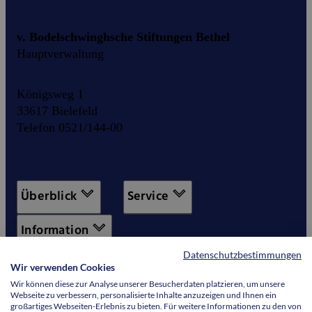
v. Bodelschwinghsche Stiftungen Bethel
Hauptverwaltung
Königsweg 1
33617 Bielefeld
Telefon 0521/144-00
Überblick
Service
Information
Datenschutzbestimmungen
Wir verwenden Cookies
Wir können diese zur Analyse unserer Besucherdaten platzieren, um unsere
Webseite zu verbessern, personalisierte Inhalte anzuzeigen und Ihnen ein
großartiges Webseiten-Erlebnis zu bieten. Für weitere Informationen zu den von