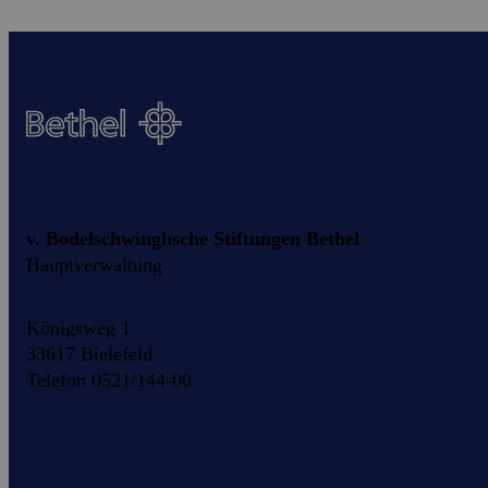
v. Bodelschwinghsche Stiftungen Bethel
Hauptverwaltung
Königsweg 1
33617 Bielefeld
Telefon 0521/144-00