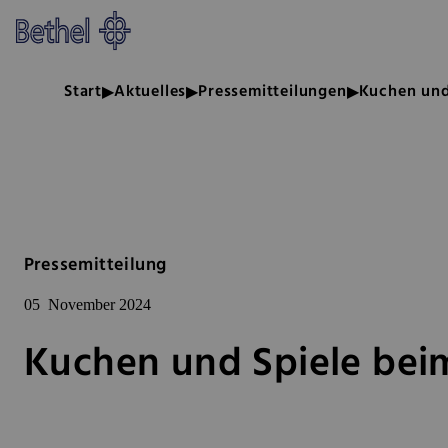
Zum Hauptinhalt springen
Zur Fußzeile springen
Bethel - Kuchen und Spiele bei
Start
Aktuelles
Pressemitteilungen
Kuchen und
Pressemitteilung
05
November 2024
Kuchen und Spiele bei