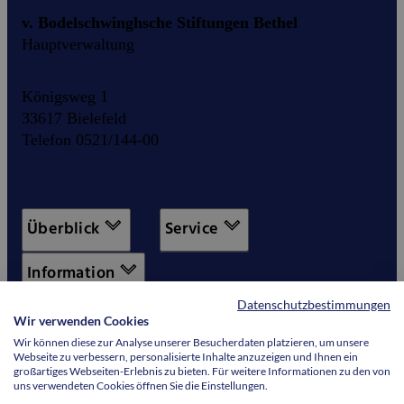
v. Bodelschwinghsche Stiftungen Bethel
Hauptverwaltung
Königsweg 1
33617 Bielefeld
Telefon 0521/144-00
Überblick
Service
Information
Datenschutzbestimmungen
Wir verwenden Cookies
Wir können diese zur Analyse unserer Besucherdaten platzieren, um unsere
Webseite zu verbessern, personalisierte Inhalte anzuzeigen und Ihnen ein
großartiges Webseiten-Erlebnis zu bieten. Für weitere Informationen zu den von
uns verwendeten Cookies öffnen Sie die Einstellungen.