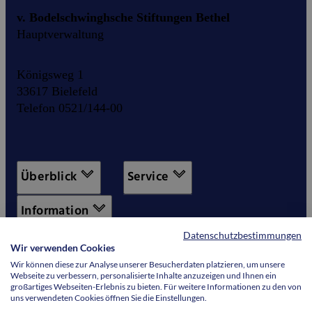
v. Bodelschwinghsche Stiftungen Bethel
Hauptverwaltung
Königsweg 1
33617 Bielefeld
Telefon 0521/144-00
Überblick
Service
Information
Datenschutzbestimmungen
Wir verwenden Cookies
Wir können diese zur Analyse unserer Besucherdaten platzieren, um unsere
Webseite zu verbessern, personalisierte Inhalte anzuzeigen und Ihnen ein
großartiges Webseiten-Erlebnis zu bieten. Für weitere Informationen zu den von
uns verwendeten Cookies öffnen Sie die Einstellungen.