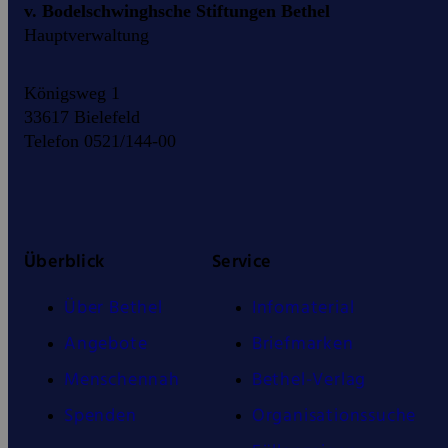
v. Bodelschwinghsche Stiftungen Bethel
Hauptverwaltung
Königsweg 1
33617 Bielefeld
Telefon 0521/144-00
Überblick
Service
Über Bethel
Infomaterial
Angebote
Briefmarken
Menschennah
Bethel-Verlag
Spenden
Organisationssuche