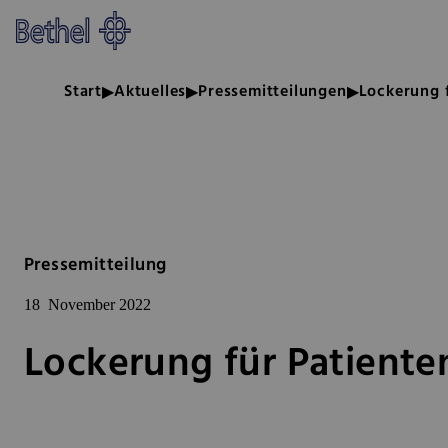
Zum Hauptinhalt springen
Zur Fußzeile springen
Bethel - Lockerung für Patiente
Start
Aktuelles
Pressemitteilungen
Lockerung f
Pressemitteilung
18
November 2022
Lockerung für Patienten