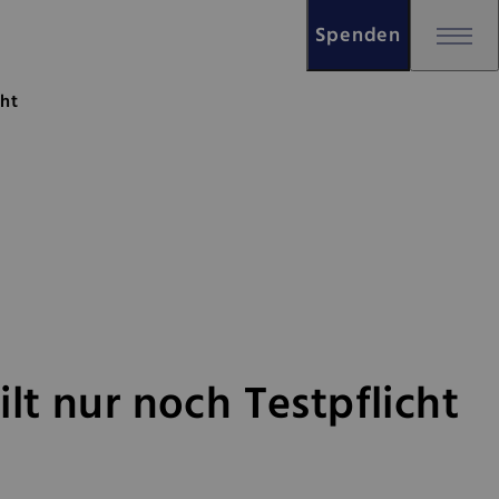
Spenden
noch Testpflicht
cht
lt nur noch Testpflicht