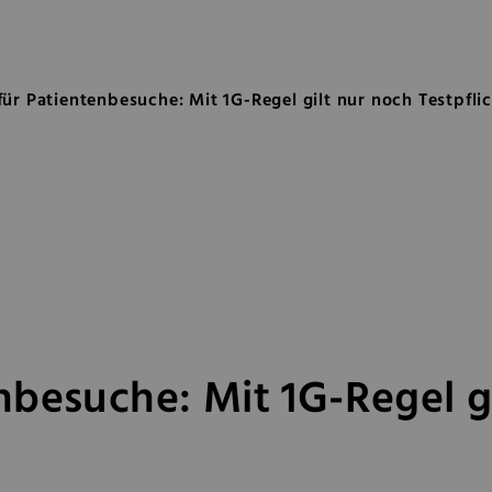
nbesuche: Mit 1G-Regel gilt nur 
ür Patientenbesuche: Mit 1G-Regel gilt nur noch Testpfli
besuche: Mit 1G-Regel gi