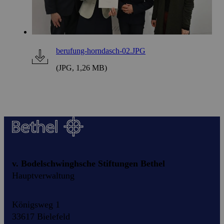
berufung-horndasch-02.JPG
(JPG, 1,26 MB)
v. Bodelschwinghsche Stiftungen Bethel
Hauptverwaltung
Königsweg 1
33617 Bielefeld