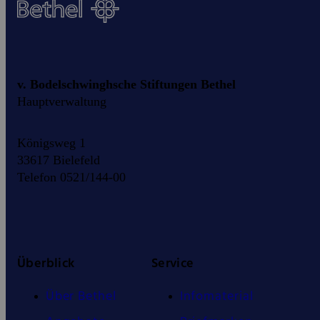
v. Bodelschwinghsche Stiftungen Bethel
Hauptverwaltung
Königsweg 1
33617 Bielefeld
Telefon 0521/144-00
Überblick
Service
Über Bethel
Infomaterial