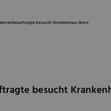
ftragte besucht Krankenhaus M
ertenbeauftragte besucht Krankenhaus Mara
tragte besucht Kranken