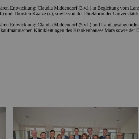
tären Entwicklung: Claudia Middendorf (3.v.l.) in Begleitung vom Lan
) und Thorsten Kaatze (r.), sowie von der Direktorin der Universitätskl
ären Entwicklung: Claudia Middendorf (5.v.l.) und Landtagsabgeordnet
d kaufmännischen Klinikleitungen des Krankenhauses Mara sowie der D