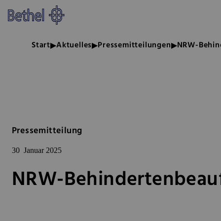
Zum Hauptinhalt springen
Zur Fußzeile springen
Bethel - NRW-Behindertenbeau
Start
Aktuelles
Pressemitteilungen
NRW-Behind
Pressemitteilung
30
Januar 2025
NRW-Behindertenbeauf