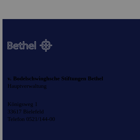
v. Bodelschwinghsche Stiftungen Bethel
Hauptverwaltung
Königsweg 1
33617 Bielefeld
Telefon 0521/144-00