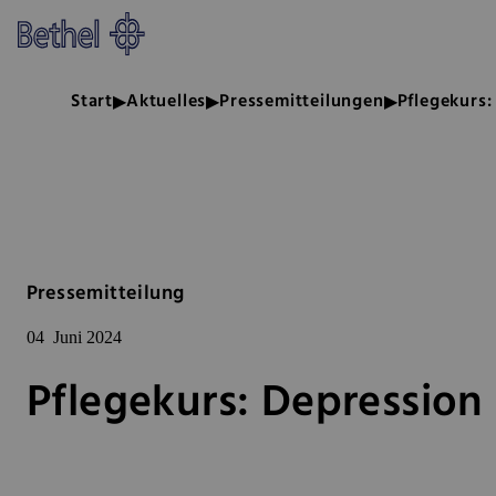
Zum Hauptinhalt springen
Zur Fußzeile springen
Bethel - Pflegekurs: Depression
Start
Aktuelles
Pressemitteilungen
Pflegekurs:
Pressemitteilung
04
Juni 2024
Pflegekurs: Depression