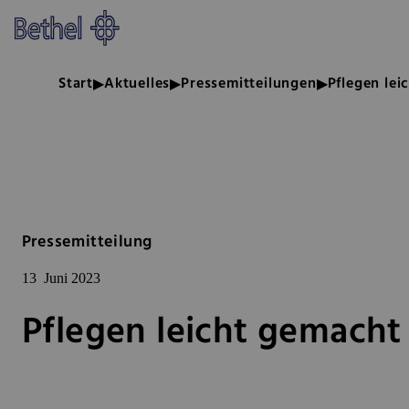
Zum Hauptinhalt springen
Zur Fußzeile springen
Bethel - Pflegen leicht gemacht
Start
Aktuelles
Pressemitteilungen
Pflegen lei
Pressemitteilung
13
Juni 2023
Pflegen leicht gemacht