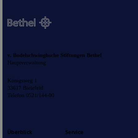
v. Bodelschwinghsche Stiftungen Bethel
Hauptverwaltung
Königsweg 1
33617 Bielefeld
Telefon 0521/144-00
Überblick
Service