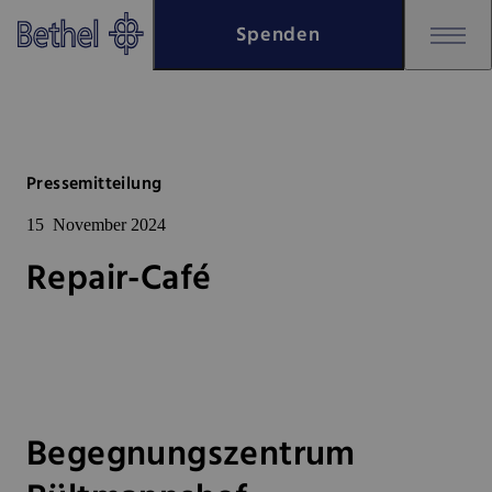
Zum Hauptinhalt springen
Spenden
Zur Fußzeile springen
Bethel - Repair-Café
Pressemitteilung
15
November 2024
Repair-Café
Begegnungszentrum