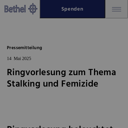
Zum Hauptinhalt springen
Spenden
Zur Fußzeile springen
Bethel - Ringvorlesung zum Th
Pressemitteilung
14
Mai 2025
Ringvorlesung zum Thema
Stalking und Femizide