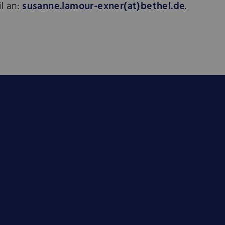
l an:
susanne.lamour-exner(at)bethel.de
.