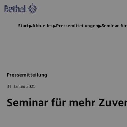
Zum Hauptinhalt springen
Zur Fußzeile springen
Bethel - Seminar für mehr Zuver
Start
Aktuelles
Pressemitteilungen
Seminar für
Pressemitteilung
31
Januar 2025
Seminar für mehr Zuver