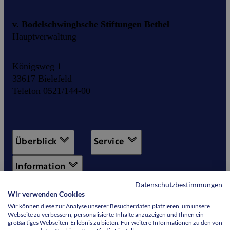
v. Bodelschwinghsche Stiftungen Bethel
Hauptverwaltung
Königsweg 1
33617 Bielefeld
Telefon 0521/144-00
Überblick
Service
Information
Datenschutzbestimmungen
Wir verwenden Cookies
Wir können diese zur Analyse unserer Besucherdaten platzieren, um unsere
Webseite zu verbessern, personalisierte Inhalte anzuzeigen und Ihnen ein
großartiges Webseiten-Erlebnis zu bieten. Für weitere Informationen zu den von