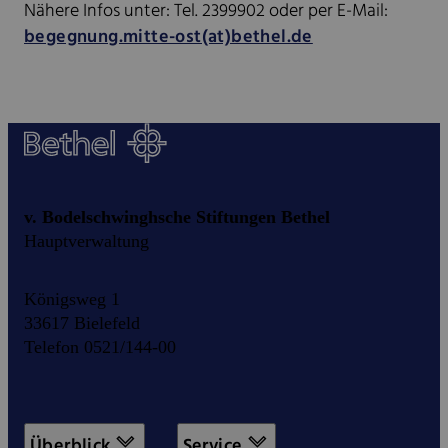
Nähere Infos unter: Tel. 2399902 oder per E-Mail:
begegnung.mitte-ost(at)bethel.de
v. Bodelschwinghsche Stiftungen Bethel
Hauptverwaltung
Königsweg 1
33617 Bielefeld
Telefon 0521/144-00
Überblick
Service