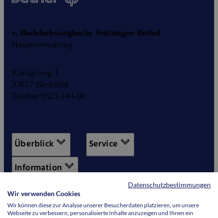
v. Bodelschwinghsche Stiftungen Bethel
Hauptverwaltung
Königsweg 1
33617 Bielefeld
Telefon 0521/144-00
Überblick
Service
Information
Datenschutzbestimmungen
Wir verwenden Cookies
Wir können diese zur Analyse unserer Besucherdaten platzieren, um unsere
Webseite zu verbessern, personalisierte Inhalte anzuzeigen und Ihnen ein