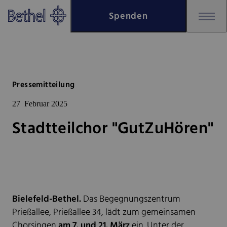
Zum Hauptinhalt springen
Spenden
Zur Fußzeile springen
Bethel - Stadtteilchor "GutZu
Pressemitteilung
27
Februar 2025
Stadtteilchor "GutZuHören"
Bielefeld-Bethel.
Das Begegnungszentrum
Prießallee, Prießallee 34, lädt zum gemeinsamen
Chorsingen
am 7. und 21. März
ein. Unter der