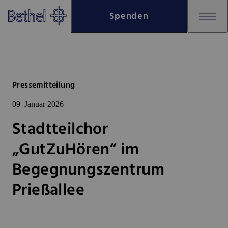
Zum Hauptinhalt springen
Spenden
Zur Fußzeile springen
Bethel - Stadtteilchor „GutZu
Pressemitteilung
09
Januar 2026
Stadtteilchor
„GutZuHören“ im
Begegnungszentrum
Prießallee