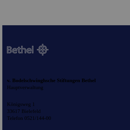
v. Bodelschwinghsche Stiftungen Bethel
Hauptverwaltung
Königsweg 1
33617 Bielefeld
Telefon 0521/144-00