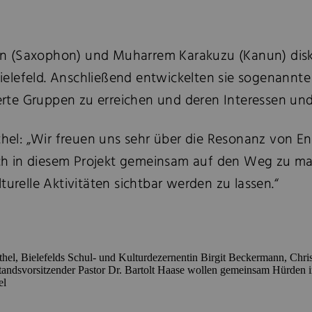
 (Saxophon) und Muharrem Karakuzu (Kanun) diskut
n Bielefeld. Anschließend entwickelten sie sogenann
tierte Gruppen zu erreichen und deren Interessen un
ethel: „Wir freuen uns sehr über die Resonanz von E
ich in diesem Projekt gemeinsam auf den Weg zu mac
turelle Aktivitäten sichtbar werden zu lassen.“
Bethel, Bielefelds Schul- und Kulturdezernentin Birgit Beckermann, Chri
andsvorsitzender Pastor Dr. Bartolt Haase wollen gemeinsam Hürden
el