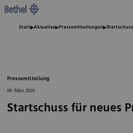
Zum Hauptinhalt springen
Zur Fußzeile springen
Bethel - Startschuss für neues P
Start
Aktuelles
Pressemitteilungen
Startschuss
Pressemitteilung
09
März 2026
Startschuss für neues P