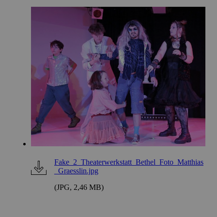
Fake_2_Theaterwerkstatt_Bethel_Foto_Matthias
_Graesslin.jpg
(JPG, 2,46 MB)