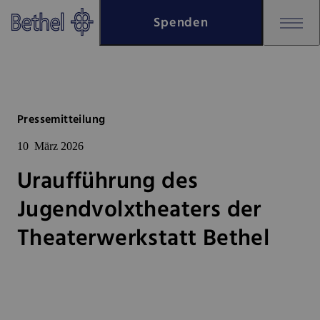
Zum Hauptinhalt springen
Spenden
Zur Fußzeile springen
Bethel - Uraufführung des Juge
Pressemitteilung
10
März 2026
Uraufführung des
Jugendvolxtheaters der
Theaterwerkstatt Bethel