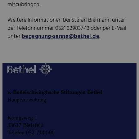
mitzubringen.
Weitere Informationen bei Stefan Biermann unter
der Telefonnummer 0521 329837-13 oder per E-Mail
unter
begegnung-senne@bethel.de
.
v. Bodelschwinghsche Stiftungen Bethel
Hauptverwaltung
Königsweg 1
33617 Bielefeld
Telefon 0521/144-00