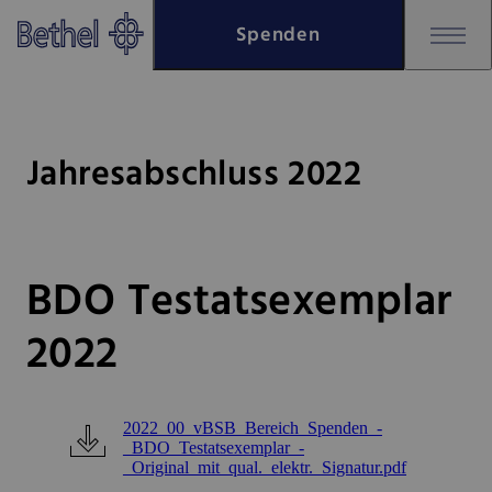
Zum Hauptinhalt springen
Spenden
Zur Fußzeile springen
Bethel - Jahresabschluss 2022
Jahresabschluss 2022
BDO Testatsexemplar
2022
2022_00_vBSB_Bereich_Spenden_-
_BDO_Testatsexemplar_-
_Original_mit_qual._elektr._Signatur.pdf