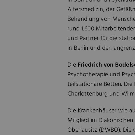
in Somatik und Psychiatr
Altersmedizin, der Gefäßm
Behandlung von Menschen
rund 1.600 Mitarbeitenden
und Partner für die stat
in Berlin und den angren
Die
Friedrich von Bode
Psychotherapie und Psyc
teilstationäre Betten. Die 
Charlottenburg und Wilme
Die Krankenhäuser wie au
Mitglied im Diakonischen
Oberlausitz (DWBO). Die 